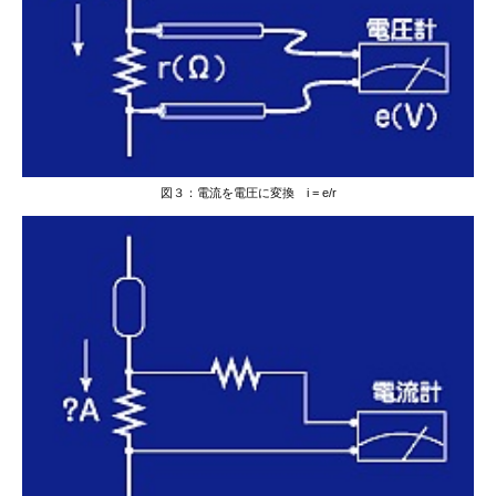
図３：電流を電圧に変換 i = e/r