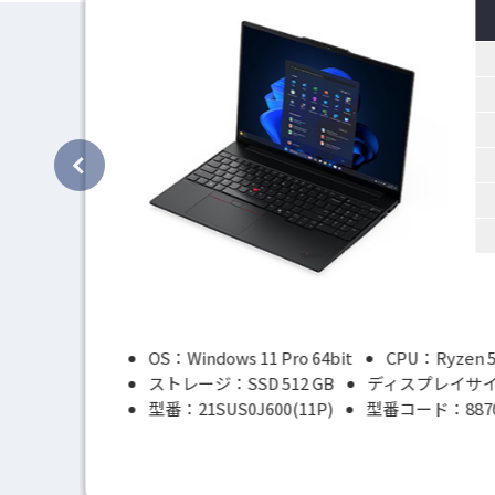
料
00
00
70
40
70
90
価格
OS：Windows 11 Pro 64bit
CPU：Ryzen 5
ストレージ：SSD 512 GB
ディスプレイサイ
型番：21SUS0J600(11P)
型番コード：8870