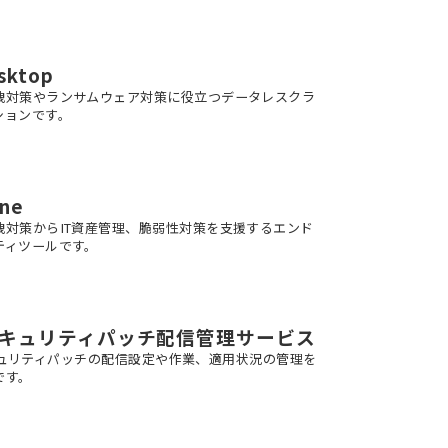
sktop
洩対策やランサムウェア対策に役立つデータレスクラ
ションです。
One
洩対策からIT資産管理、脆弱性対策を支援するエンド
ティツールです。
s セキュリティパッチ配信管理サービス
S セキュリティパッチの配信設定や作業、適用状況の管理を
です。