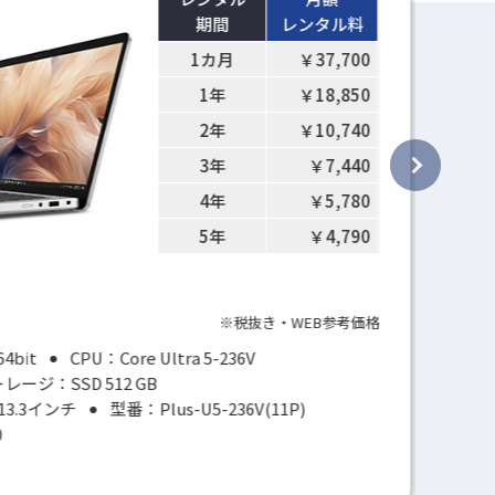
期間
レンタル料
1カ月
￥37,700
1年
￥18,850
2年
￥10,740
3年
￥7,440
4年
￥5,780
5年
￥4,790
※税抜き・WEB参考価格
64bit
CPU：Core Ultra 5-236V
レージ：SSD 512 GB
3.3インチ
型番：Plus-U5-236V(11P)
0