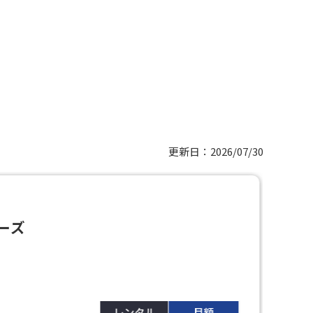
更新日：2026/07/30
省
ーズ
日
P
レンタル
月額