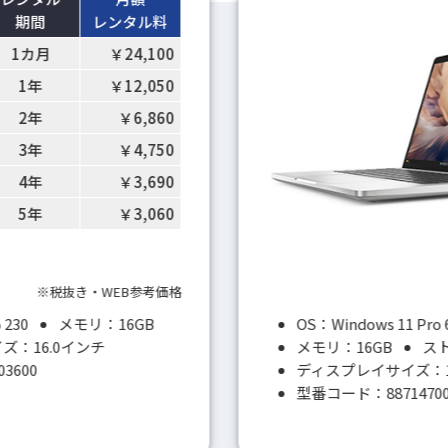
期間
レンタル料
1カ月
￥24,100
1年
￥12,050
2年
￥6,860
3年
￥4,750
4年
￥3,690
5年
￥3,060
※税抜き・WEB参考価格
 230
メモリ：16GB
OS：Windows 11 Pro 
ズ：16.0インチ
メモリ：16GB
スト
3600
ディスプレイサイズ：1
型番コード：8871470