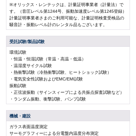
※オリックス・レンテックは、計量証明事業者（計量法）で
す。（音圧レベル第1244号、振動加速度レベル第1245登録）
計量証明事業者さまのご利用可能な、計量証明検査受検品の
騒音計・振動レベル計のレンタル品もございます。
受託試験/製品試験
環境試験
・恒温・恒湿試験（常温・高温・低温）
・温湿度サイクル試験
・熱衝撃試験（冷熱衝撃試験、ヒートショック試験）
・電気安全性試験およびEMC/EMI試験
振動試験
・正弦波振動（サインスィープによる共振点探査試験など）
・ランダム振動、衝撃試験、バンプ試験
機械・建設
ガラス表面温度測定
サーモグラフィーによる分電盤内温度分布測定