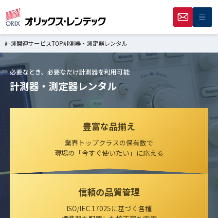
計測関連サービスTOP
計測器・測定器レンタル
必要なとき、必要なだけ計測器を利用可能
計測器・測定器レンタル
豊富な品揃え
業界トップクラスの保有数で
現場の「今すぐ使いたい」に応える
信頼の品質管理
ISO/IEC 17025に基づく各種