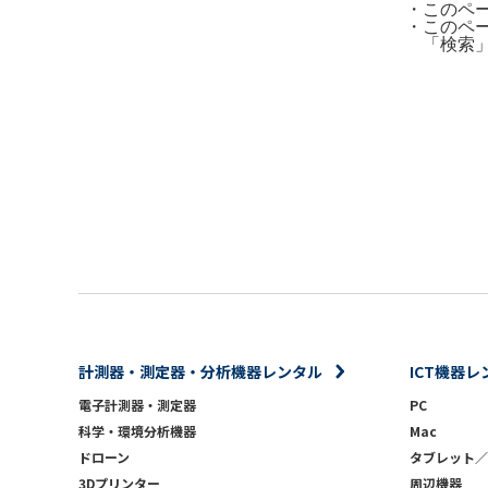
・このペ
・このペ
「検索
計測器・測定器・分析機器レンタル
ICT機器レ
電子計測器・測定器
PC
科学・環境分析機器
Mac
ドローン
タブレット／
3Dプリンター
周辺機器