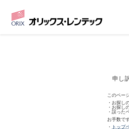
申し
このペー
・お探し
・お探し
・誤った
お手数で
・
トップ