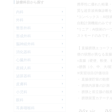
診療科目から探す
携帯性に優れた軽量・
質な超音波画像診断を
内科
*コンベックス：AI
外科
自動計測機能のみです
整形外科
*リニア：AI技術の
形成外科
ストモードのみです。
脳神経外科
【 直腸膀胱エコーフ
消化器科
便の状態が異なる直腸
心臓外科
○直腸（硬便、軟便、
○膀胱（小、中、大/
産婦人科
※実習項目/評価項目
泌尿器科
・ 直腸便貯留の観察
皮膚科
・ 膀胱内尿量の計測
小児科
・ 膀胱と前立腺の観
・ 膀胱留置カテーテ
眼科
耳鼻咽喉科