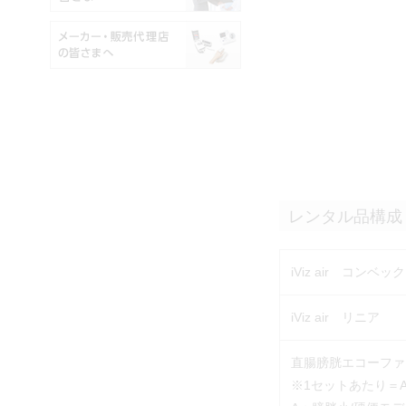
レンタル品構成
iViz air コンベッ
iViz air リニア
直腸膀胱エコーファ
※1セットあたり＝A