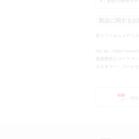
A：膀胱小/硬便モ
製品に関するお
富士フイルムメディカ
iViz air：
https://www.fu
直腸膀胱エコーファン
カスタマー・コールセンタ
iV