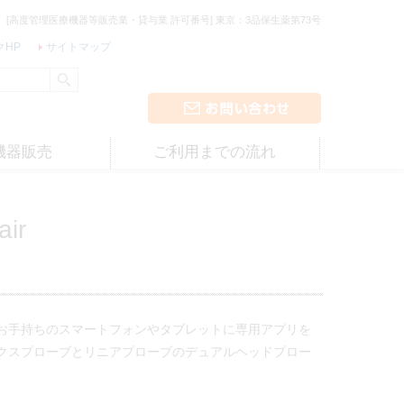
[高度管理医療機器等販売業・貸与業 許可番号] 東京：3品保生薬第73号
クHP
サイトマップ
機器販売
ご利用までの流れ
ir
お手持ちのスマートフォンやタブレットに専用アプリを
クスプローブとリニアプローブのデュアルヘッドプロー