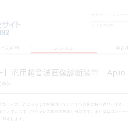
オリックス・レンテッ
ービス内容
レンタル
中古
キヤノン株式会社
】汎用超音波画像診断装置 Aplio a
式会社
小型サイズ、約２００ｇの軽量設計でどこでも容易に持ち運びができ、
ることでいつでもワイヤレス接続で検査が可能です。また薄型コンベッ
に対応します。