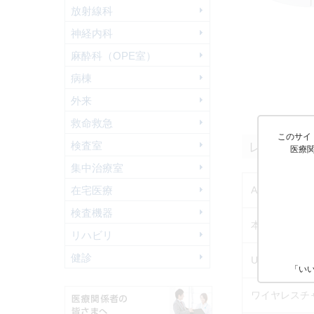
放射線科
神経内科
麻酔科（OPE室）
病棟
外来
救命救急
このサイ
検査室
レンタル品
医療
集中治療室
在宅医療
Aplio air 本体
検査機器
本体用AC充
リハビリ
健診
USBケーブル
「い
ワイヤレスチ