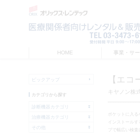
HOME
事業・サ
HOME
>
レンタル
> 【エコー】汎用超音波画像診断装置 Aplio air | 
【エコー
ピックアップ
キヤノン株
カテゴリから探す
診断機器カテゴリ
ポケットに入る
治療機器カテゴリ
インストールす
その他
ブで幅広い検査