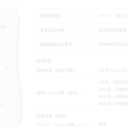
製造販売元
キヤノン株式
薬事認証名称
超音波診断装置 Apl
医療機器認証番号
306ACBZX0002
[在庫品]
契約単位（延長可能）
1カ月／12カ月
1カ月：月額55,
12カ月：月額45,
基準レンタル料（税別）
24カ月：月額38,
36カ月：月額35,
往復送料（税別）
別途
※エリア・レンタル台数によって