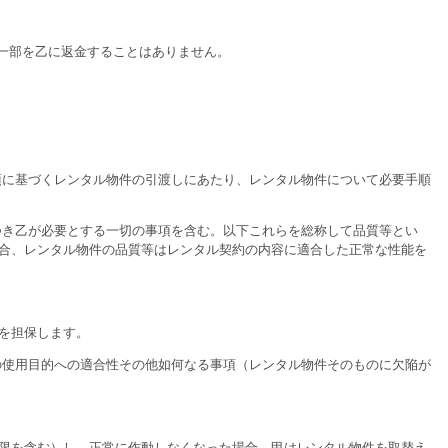
一部を乙に返金することはありません。
項に基づくレンタル物件の引渡しにあたり、レンタル物件について必要手順
つき乙が必要とする一切の事項を含む。以下これらを総称して品質等とい
合、レンタル物件の品質等はレンタル契約の内容に適合した正常な性能を
を担保します。
の使用目的への適合性その他如何なる事項（レンタル物件そのものに欠陥が
限を含む）し、正常に作動しなくなった場合、甲はレンタル物件を取替え