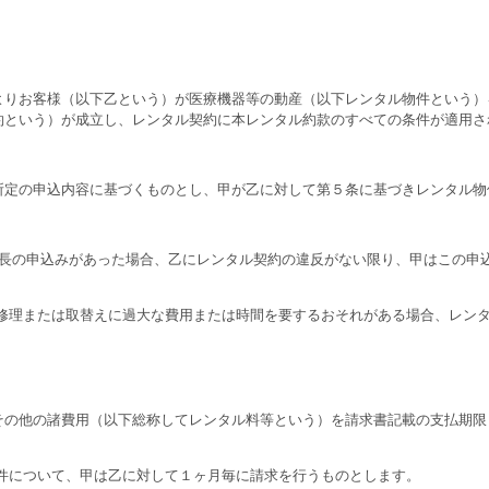
りお客様（以下乙という）が医療機器等の動産（以下レンタル物件という）
約という）が成立し、レンタル契約に本レンタル約款のすべての条件が適用さ
定の申込内容に基づくものとし、甲が乙に対して第５条に基づきレンタル物
長の申込みがあった場合、乙にレンタル契約の違反がない限り、甲はこの申
の修理または取替えに過大な費用または時間を要するおそれがある場合、レン
の他の諸費用（以下総称してレンタル料等という）を請求書記載の支払期限
件について、甲は乙に対して１ヶ月毎に請求を行うものとします。