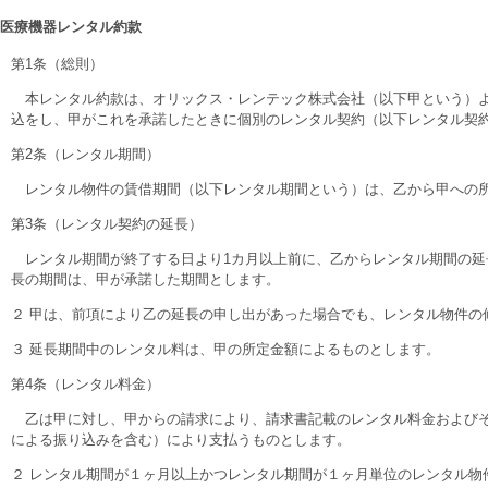
医療機器レンタル約款
第1条（総則）
本レンタル約款は、オリックス・レンテック株式会社（以下甲という）よ
込をし、甲がこれを承諾したときに個別のレンタル契約（以下レンタル契
第2条（レンタル期間）
レンタル物件の賃借期間（以下レンタル期間という）は、乙から甲への所
第3条（レンタル契約の延長）
レンタル期間が終了する日より1カ月以上前に、乙からレンタル期間の延
長の期間は、甲が承諾した期間とします。
２ 甲は、前項により乙の延長の申し出があった場合でも、レンタル物件
３ 延長期間中のレンタル料は、甲の所定金額によるものとします。
第4条（レンタル料金）
乙は甲に対し、甲からの請求により、請求書記載のレンタル料金およびそ
による振り込みを含む）により支払うものとします。
２ レンタル期間が１ヶ月以上かつレンタル期間が１ヶ月単位のレンタル物