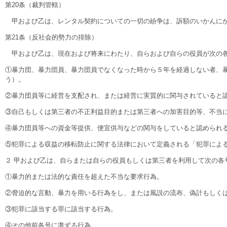
第20条（裁判管轄）
甲および乙は、レンタル契約についての一切の紛争は、訴額のいかんにか
第21条（反社会的勢力の排除）
甲および乙は、現在および将来にわたり、自らおよび自らの役員が次の各
①暴力団、暴力団員、暴力団員でなくなった時から５年を経過しない者、
う）。
②暴力団員等に経営を支配され、または経営に実質的に関与されていると
③自己もしくは第三者の不正利益目的または第三者への加害目的等、不当
④暴力団員等への資金等提供、便宜供与などの関与をしていると認められ
⑤犯罪による収益の移転防止に関する法律において定義される「犯罪による
２ 甲および乙は、自らまたは自らの役員もしくは第三者を利用して次の各
①暴力的または法的な責任を超えた不当な要求行為。
②脅迫的な言動、暴力を用いる行為をし、または風説の流布、偽計もしく
③犯罪に該当する罪に該当する行為。
④その他前各号に準ずる行為。