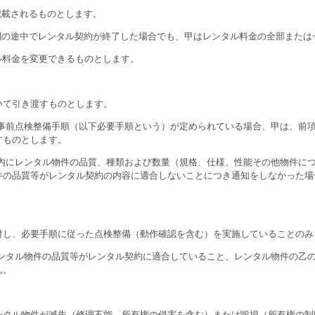
記載されるものとします。
間の途中でレンタル契約が終了した場合でも、甲はレンタル料金の全部または
ル料金を変更できるものとします。
いて引き渡すものとします。
に事前点検整備手順（以下必要手順という）が定められている場合、甲は、前
すものとします。
以内にレンタル物件の品質、種類および数量（規格、仕様、性能その他物件に
件の品質等がレンタル契約の内容に適合しないことにつき通知をしなかった場
し、必要手順に従った点検整備（動作確認を含む）を実施していることのみ
レンタル物件の品質等がレンタル契約に適合していること、レンタル物件の乙
ん。
タル物件が滅失（修理不能、所有権の侵害を含む）または毀損（所有権の制