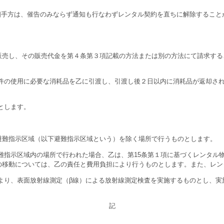
相手方は、催告のみならず通知も行なわずレンタル契約を直ちに解除するこ
売し、その販売代金を第４条第３項記載の方法または別の方法にて請求する
物件の使用に必要な消耗品を乙に引渡し、引渡し後２日以内に消耗品が返却さ
とします。
難指示区域（以下避難指示区域という）を除く場所で行うものとします。
難指示区域内の場所で行われた場合、乙は、第15条第１項に基づくレンタル
の移動については、乙の責任と費用負担により行うものとします。また、レン
より、表面放射線測定（β線）による放射線測定検査を実施するものとし、
記