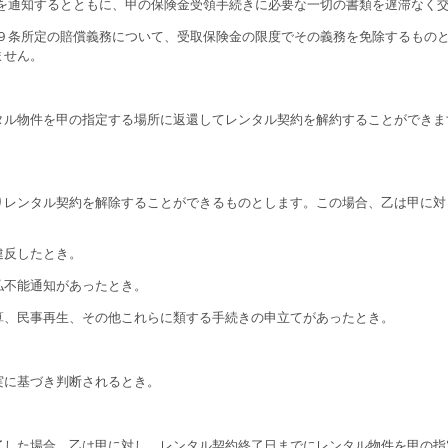
旨を通知するとともに、甲の保険金受領手続きに必要な一切の書類を遅滞なく
第９条所定の賠償義務について、受取保険金の限度でその義務を免除するもの
ません。
ル物件を甲の指定する場所に返還してレンタル契約を解約することができま
レンタル契約を解除することができるものとします。この場合、乙は甲に対
違反したとき。
払不能通知があったとき。
算、民事再生、その他これらに類する手続きの申立てがあったとき。
実に基づき判断されるとき。
した場合、乙は甲に対し、レンタル契約終了日までにレンタル物件を甲の指