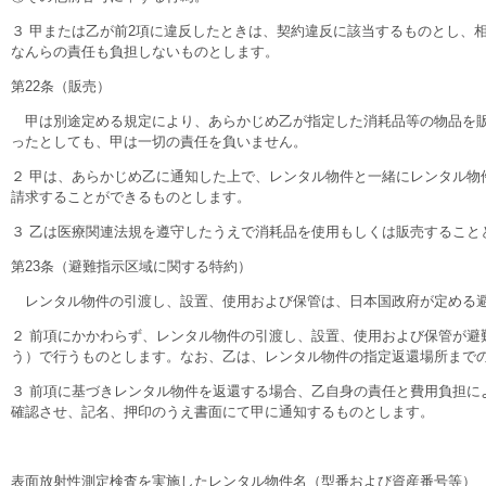
３ 甲または乙が前2項に違反したときは、契約違反に該当するものとし、
なんらの責任も負担しないものとします。
第22条（販売）
甲は別途定める規定により、あらかじめ乙が指定した消耗品等の物品を販
ったとしても、甲は一切の責任を負いません。
２ 甲は、あらかじめ乙に通知した上で、レンタル物件と一緒にレンタル
請求することができるものとします。
３ 乙は医療関連法規を遵守したうえで消耗品を使用もしくは販売すること
第23条（避難指示区域に関する特約）
レンタル物件の引渡し、設置、使用および保管は、日本国政府が定める避
２ 前項にかかわらず、レンタル物件の引渡し、設置、使用および保管が避
う）で行うものとします。なお、乙は、レンタル物件の指定返還場所まで
３ 前項に基づきレンタル物件を返還する場合、乙自身の責任と費用負担に
確認させ、記名、押印のうえ書面にて甲に通知するものとします。
表面放射性測定検査を実施したレンタル物件名（型番および資産番号等）