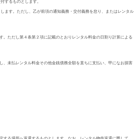
交付するものとします。
とします。ただし、乙が前項の通知義務・交付義務を怠り、またはレンタル
す。ただし第４条第２項に記載のとおりレンタル料金の日割り計算による
し、未払レンタル料金その他金銭債務全額を直ちに支払い、甲になお損害
定する場所へ返還するものとします。なお、レンタル物件返還に際して