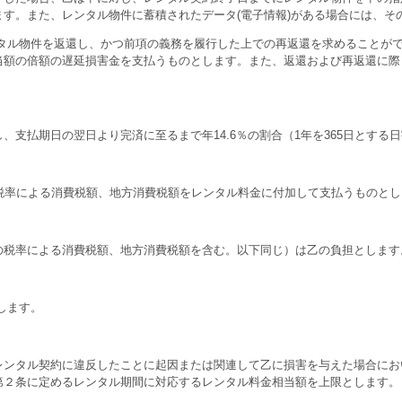
す。また、レンタル物件に蓄積されたデータ(電子情報)がある場合には、そ
ンタル物件を返還し、かつ前項の義務を履行した上での再返還を求めることが
当額の倍額の遅延損害金を支払うものとします。また、返還および再返還に際
支払期日の翌日より完済に至るまで年14.6％の割合（1年を365日とする
税率による消費税額、地方消費税額をレンタル料金に付加して支払うものとし
税率による消費税額、地方消費税額を含む。以下同じ）は乙の負担とします
します。
ンタル契約に違反したことに起因または関連して乙に損害を与えた場合にお
第２条に定めるレンタル期間に対応するレンタル料金相当額を上限とします。