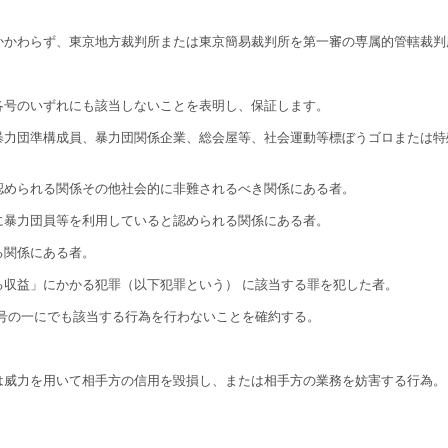
かわらず、東京地方裁判所または東京簡易裁判所を第一審の専属的管轄裁判
号のいずれにも該当しないことを表明し、保証します。
暴力団準構成員、暴力団関係企業、総会屋等、社会運動等標ぼうゴロまたは特
認められる関係その他社会的に非難されるべき関係にある者。
に暴力団員等を利用していると認められる関係にある者。
る関係にある者。
収益」にかかる犯罪（以下犯罪という） に該当する罪を犯した者。
号の一にでも該当する行為を行わないことを確約する。
は威力を用いて相手方の信用を毀損し、または相手方の業務を妨害する行為。