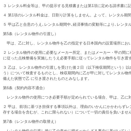
３ レンタル料金等は、甲の提示する見積書または第1項に定める請求書に
４ 第1項のレンタル料金は、日割り計算をしません。よって、レンタル期
５ 甲は乙と合意のうえ､レンタル期間中､経済事情の変動等により､レンタ
第5条（レンタル物件の引渡し）
甲は、乙に対し、レンタル物件を乙の指定する日本国内の設置場所にお
２ レンタル物件の使用に必要なメーカー所定、またはメーカー・甲の間
に従った点検整備を実施したうえ必要手順に従ってレンタル物件を引き渡
３ 乙は、レンタル物件の引渡しを受けた後２日（以下検収期間という）
う）について検査するものとし、検収期間内に乙が甲に対してレンタル物
備えた状態で乙 に引き渡されたものとみなします。
第6条（契約内容不適合）
レンタル物件の使用につき必要手順が定められている場合、甲は、乙に対
２ 甲は、前項に基づき担保する事項以外は、理由のいかんにかかわらず
存する場合を含むが、これに限られない）について一切の責任を負いませ
第7条（レンタル物件の取替え）
レンタル物件の引渡し後に乙の責めに帰すべからざる事由に基づいてレン