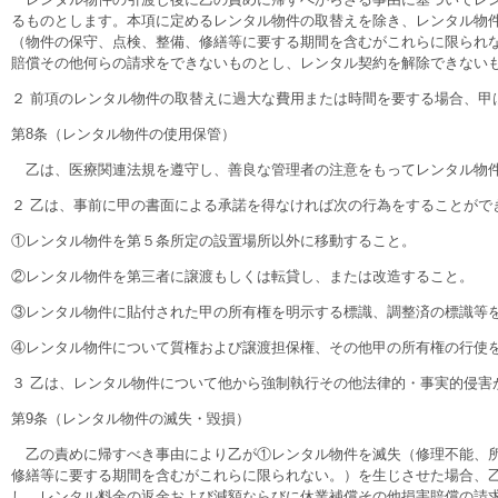
るものとします。本項に定めるレンタル物件の取替えを除き、レンタル物
（物件の保守、点検、整備、修繕等に要する期間を含むがこれらに限られ
賠償その他何らの請求をできないものとし、レンタル契約を解除できない
２ 前項のレンタル物件の取替えに過大な費用または時間を要する場合、甲
第8条（レンタル物件の使用保管）
乙は、医療関連法規を遵守し、善良な管理者の注意をもってレンタル物件
２ 乙は、事前に甲の書面による承諾を得なければ次の行為をすることがで
①レンタル物件を第５条所定の設置場所以外に移動すること。
②レンタル物件を第三者に譲渡もしくは転貸し、または改造すること。
③レンタル物件に貼付された甲の所有権を明示する標識、調整済の標識等
④レンタル物件について質権および譲渡担保権、その他甲の所有権の行使
３ 乙は、レンタル物件について他から強制執行その他法律的・事実的侵
第9条（レンタル物件の滅失・毀損）
乙の責めに帰すべき事由により乙が①レンタル物件を滅失（修理不能、所
修繕等に要する期間を含むがこれらに限られない。）を生じさせた場合、
し、レンタル料金の返金および減額ならびに休業補償その他損害賠償の請