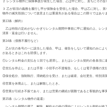
２ レンタル物件に保険事故が発生した場合、乙は甲に対し、直ちにその
３ 乙が前項の義務を履行し甲が保険金を受領した場合、甲は乙に対し、
物件の滅失毀損について故意または重過失がある場合はこの限りではあり
第13条（解約）
乙は特段の定めがないかぎりレンタル期間中事前に甲に通知の上、レンタ
清算・返金は行いません。
第14条（債務不履行など）
乙が次の各号の一に該当した場合、甲は、催告をしないで通知のみにより
があるときはこれを賠償します。
①レンタル料金の支払を１回でも遅滞し、またはレンタル契約の各条項に
②支払を停止し、または手形・小切手の不渡報告、もしくは電子債権の支
③保全処分、強制執行、滞納処分を受け、または破産、会社更生、特別清
④営業を休廃止し、または解散したとき。
⑤営業が引続き不振であり、または営業の継続が困難であると客観的な事
第15条（レンタル物件の返還）
レンタル期間の満了、解除、解約その他の理由によりレンタル契約が終了